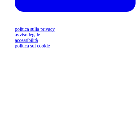
politica sulla privacy
avviso legale
accessibilità
politica sui cookie
Il logo F1 FORMULA 1®, il logo F1®, FORMULA 1®, F1®, FIA FORMULA
ONE® WORLD CHAMPIONSHIP, GRAND PRIX, FORMULA 1® GRAN
PREMIO DI SPAGNA e i marchi correlati sono marchi commerciali di Formula
One® Licensing BV, una società di Formula 1®. © 2026 Tutti i diritti riservati.