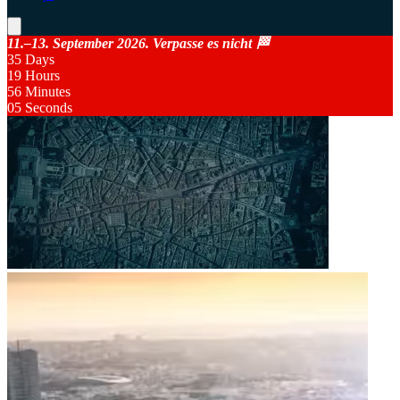
11.–13. September 2026. Verpasse es nicht 🏁
35
Days
19
Hours
56
Minutes
05
Seconds