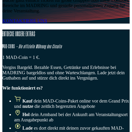
Buche ganz einfach Tickets für große Gruppen oder miete exklusive
Bereiche im MADRING und genieße personalisierten Zugang für
deine Veranstaltung.
KONTAKTIERE UNS
ENTDECKE UNSERE EXTRAS
MAD-COINS
— Die offizielle Währung des Circuito
1 MAD-Coin = 1 €.
Vergiss Bargeld. Bezahle Essen, Getränke und Erlebnisse bei
MADRING bargeldlos und ohne Warteschlangen. Lade jetzt dein
Guthaben auf und stürze dich direkt ins Vergnügen.
Wie funktioniert es?
Kauf
dein MAD-Coins-Paket online vor dem Grand Prix
und
nutze
die zeitlich begrenzten Angebote
Hol
dein Armband bei der Ankunft am Veranstaltungsort
am Ausgabepunkt ab
Lade
es dort direkt mit deinen zuvor gekauften MAD-