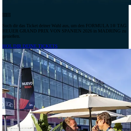
TICKETS
Such dir das Ticket deiner Wahl aus, um den FORMULA 1® TAG
HEUER GRAND PRIX VON SPANIEN 2026 in MADRING zu
genießen.
HOL DIR DEINE TICKETS