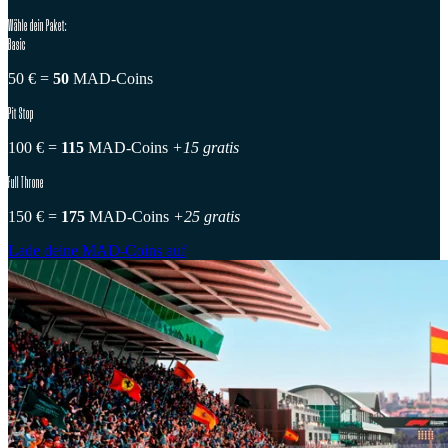
Wähle dein Paket:
Basic
50 € =
50
MAD-Coins
Pit Stop
100 € =
115
MAD-Coins
+15 gratis
Full Throne
150 € =
175
MAD-Coins
+25 gratis
Lade deine MAD-Coins auf