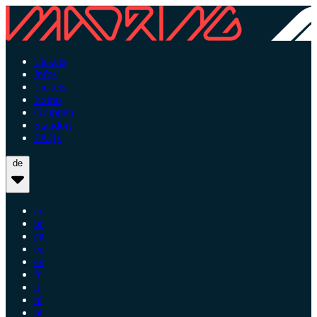
Tickets
Infos
Tickets
Extras
Gruppen
Standort
FAQs
de
ar
br
cg
en
es
fr
it
nl
pt